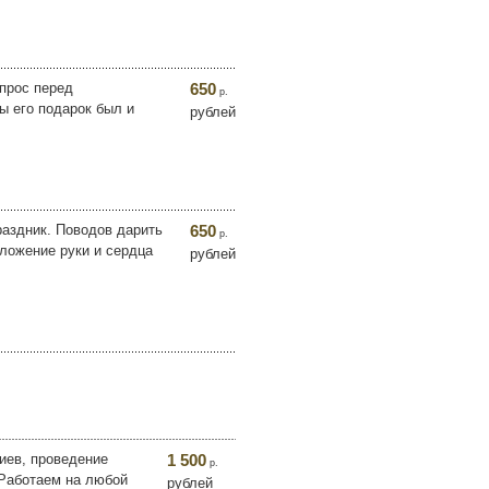
опрос перед
650
р.
ы его подарок был и
рублей
раздник. Поводов дарить
650
р.
дложение руки и сердца
рублей
иев, проведение
1 500
р.
 Работаем на любой
рублей