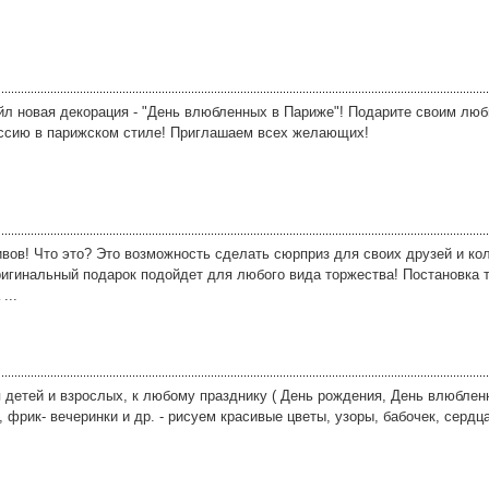
йл новая декорация - "День влюбленных в Париже"! Подарите своим лю
ессию в парижском стиле! Приглашаем всех желающих!
вов! Что это? Это возможность сделать сюрприз для своих друзей и кол
ригинальный подарок подойдет для любого вида торжества! Постановка
...
я детей и взрослых, к любому празднику ( День рождения, День влюблен
, фрик- вечеринки и др. - рисуем красивые цветы, узоры, бабочек, сердц