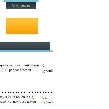
Мой кабинет
аратэ сётокан. Тренировки
0
р.
АСТЕ" распологается
рублей
ей жизни! Конечно же,
0
р.
сивых и запоминающихся
рублей