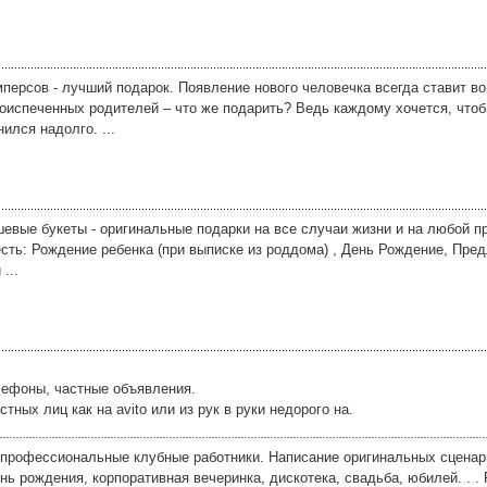
мперсов - лучший подарок. Появление нового человечка всегда ставит в
оиспеченных родителей – что же подарить? Ведь каждому хочется, чтоб
ился надолго. ...
шевые букеты - оригинальные подарки на все случаи жизни и на любой п
сть: Рождение ребенка (при выписке из роддома) , День Рождение, Пре
...
лефоны, частные объявления.
ых лиц как на avito или из рук в руки недорого на.
- профессиональные клубные работники. Написание оригинальных сценар
ь рождения, корпоративная вечеринка, дискотека, свадьба, юбилей. . .