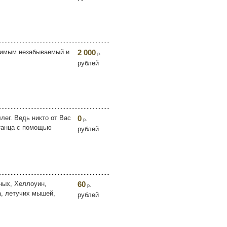
бимым незабываемый и
2 000
р.
рублей
лег. Ведь никто от Вас
0
р.
 танца с помощью
рублей
ных, Хеллоуин,
60
р.
а, летучих мышей,
рублей