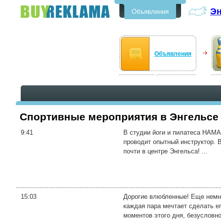
Эн
Объявления
Бесплатные объявления в
Энгельсе
Объявления
Спортивные мероприятия в Энгельсе
9:41
В студии йоги и пилатеса НАМА
проводит опытный инструктор. 
почти в центре Энгельса! ...
15:03
Дорогие влюбленные! Еще немно
каждая пара мечтает сделать е
моментов этого дня, безусловно,