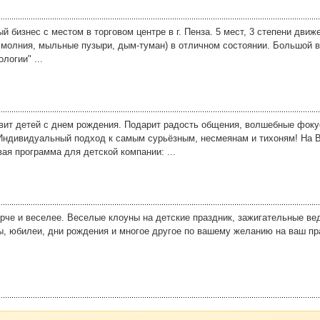
ый бизнес с местом в торговом центре в г. Пенза. 5 мест, 3 степени дви
 молния, мыльные пузыри, дым-туман) в отличном состоянии. Большой 
логии" ...
вит детей с днем рождения. Подарит радость общения, волшебные фоку
Индивидуальный подход к самым сурьёзным, несмеянам и тихоням! На В
ая программа для детской компании: ...
ярче и веселее. Веселые клоуны на детские праздник, зажигательные в
ы, юбилеи, дни рождения и многое другое по вашему желанию на ваш пр