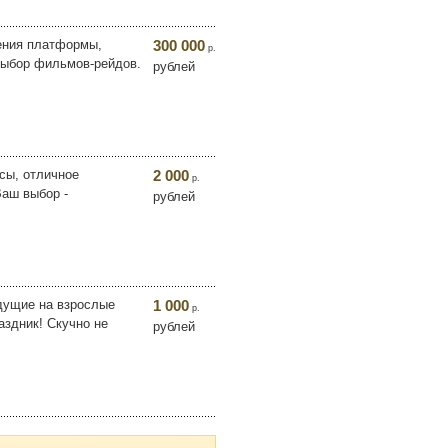
жения платформы,
300 000
р.
выбор фильмов-рейдов.
рублей
сы, отличное
2 000
р.
аш выбор -
рублей
едущие на взрослые
1 000
р.
аздник! Скучно не
рублей